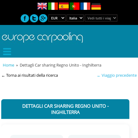
Home
» Dettagli Car sharing Regno Unito - Inghilterra
← Torna ai risultati della ricerca
← Viaggio precedente
DETTAGLI CAR SHARING REGNO UNITO -
INGHILTERRA